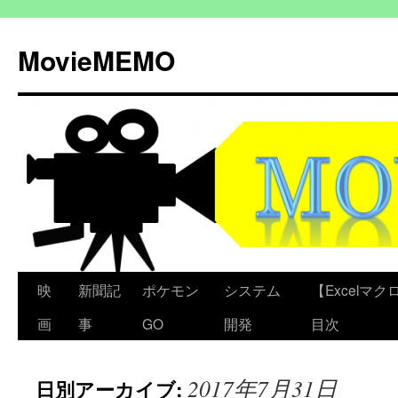
コ
ン
MovieMEMO
テ
ン
ツ
へ
ス
キ
ッ
プ
映
新聞記
ポケモン
システム
【Excelマクロ
画
事
GO
開発
目次
2017年7月31日
日別アーカイブ: