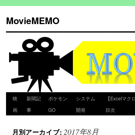
コ
ン
MovieMEMO
テ
ン
ツ
へ
ス
キ
ッ
プ
映
新聞記
ポケモン
システム
【Excelマクロ
画
事
GO
開発
目次
2017年8月
月別アーカイブ: