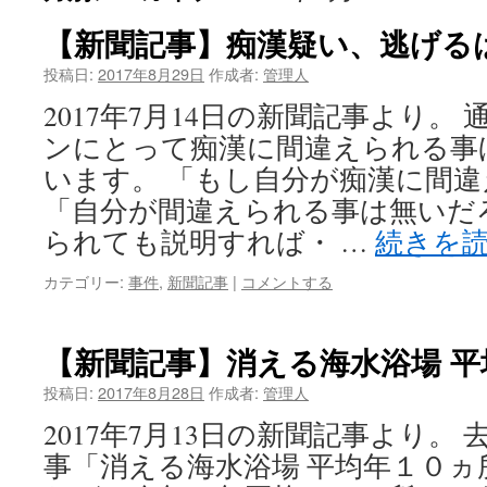
【新聞記事】痴漢疑い、逃げる
投稿日:
2017年8月29日
作成者:
管理人
2017年7月14日の新聞記事より。
ンにとって痴漢に間違えられる事
います。 「もし自分が痴漢に間
「自分が間違えられる事は無いだ
られても説明すれば・ …
続きを
カテゴリー:
事件
,
新聞記事
|
コメントする
【新聞記事】消える海水浴場 平
投稿日:
2017年8月28日
作成者:
管理人
2017年7月13日の新聞記事より。
事「消える海水浴場 平均年１０