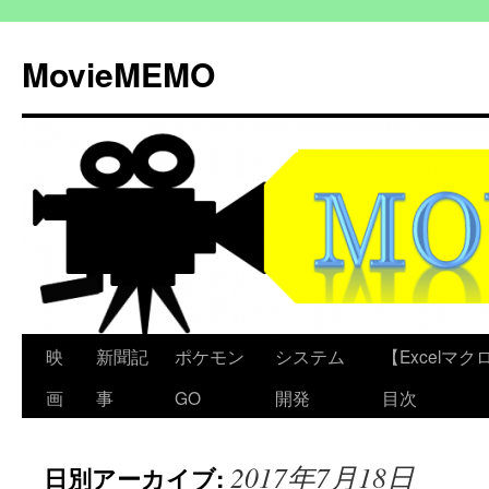
コ
ン
MovieMEMO
テ
ン
ツ
へ
ス
キ
ッ
プ
映
新聞記
ポケモン
システム
【Excelマクロ
画
事
GO
開発
目次
2017年7月18日
日別アーカイブ: