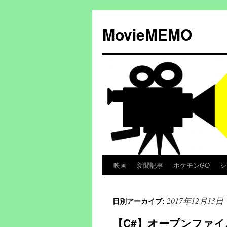
コ
ン
MovieMEMO
テ
ン
ツ
へ
ス
キ
ッ
プ
映画
新聞記事
ポケモンGO
シ
2017年12月13日
日別アーカイブ:
【C#】オープンファ