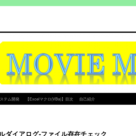
ステム開発
【Excelマクロ(VBa)】目次
自己紹介
イルダイアログ-ファイル存在チェック