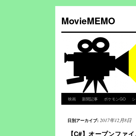
コ
ン
MovieMEMO
テ
ン
ツ
へ
ス
キ
ッ
プ
映画
新聞記事
ポケモンGO
シ
2017年12月8日
日別アーカイブ:
【C#】オープンファイ