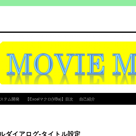
ステム開発
【Excelマクロ(VBa)】目次
自己紹介
ルダイアログ-タイトル設定