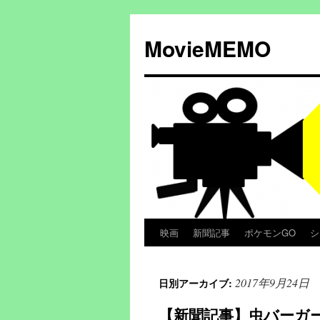
コ
ン
MovieMEMO
テ
ン
ツ
へ
ス
キ
ッ
プ
映画
新聞記事
ポケモンGO
シ
2017年9月24日
日別アーカイブ:
【新聞記事】虫バーガー