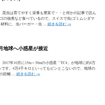
より。 昆虫は育てやすく栄養も豊富で・・と何かの記事で読ん
ゴの佃煮など食べているので、スイスで虫(ゴミムシダマ
を材料に、虫バーガー・虫 …
続きを読む
→
0月地球へ小惑星が接近
 2017年10月に15m～30mの小惑星「TC4」が地球に約4万
うです。4万4千キロといってもピンとこないので、地球の
の距離 …
続きを読む
→