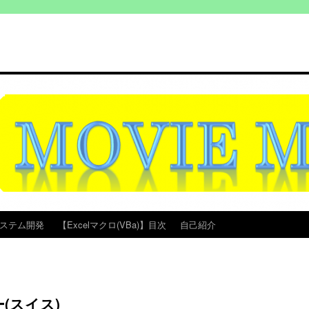
ステム開発
【Excelマクロ(VBa)】目次
自己紹介
(スイス)