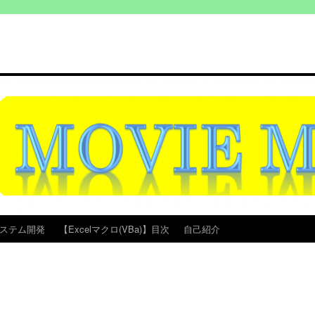
ステム開発
【Excelマクロ(VBa)】目次
自己紹介