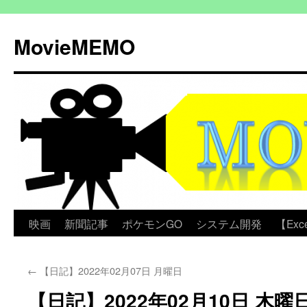
コ
ン
MovieMEMO
テ
ン
ツ
へ
ス
キ
ッ
プ
映画
新聞記事
ポケモンGO
システム開発
【Exc
←
【日記】2022年02月07日 月曜日
【日記】2022年02月10日 木曜