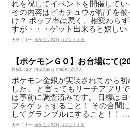
れを祝してイベントを開催してい
その内容はピカチュウが帽子を被
け？ ポップ率は悪く、相変わら
すが・・・ゲット出来ると嬉しい
カテゴリー:
ポケモンGO
|
コメントする
【ポケモンＧＯ】お台場にて(201
投稿日:
2017年2月26日
作成者:
管理人
ポケモン金銀が実装されてから初
した。 と言ってもサーチアプリ
は事前に調査済みです。 目標は
プをゲットすること！ その合間
してグランブルにすること！！ 
カテゴリー:
ポケモンGO
|
コメントする