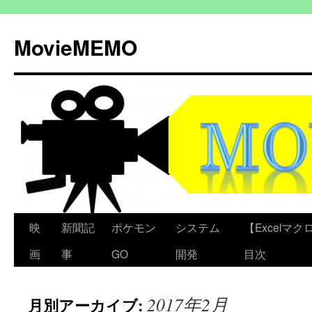
コ
ン
MovieMEMO
テ
ン
ツ
へ
ス
キ
ッ
プ
映
新聞記
ポケモン
システム
【Excelマクロ
画
事
GO
開発
目次
2017年2月
月別アーカイブ: